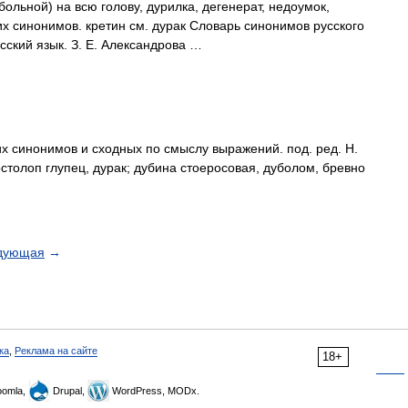
больной) на всю голову, дурилка, дегенерат, недоумок,
х синонимов. кретин см. дурак Словарь синонимов русского
усский язык. З. Е. Александрова …
их синонимов и сходных по смыслу выражений. под. ред. Н.
остолоп глупец, дурак; дубина стоеросовая, дуболом, бревно
дующая
→
ка
,
Реклама на сайте
18+
omla,
Drupal,
WordPress, MODx.