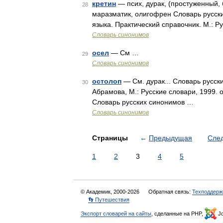
кретин
— псих, дурак, (простуженный, 
28
маразматик, олигофрен Словарь русски
языка. Практический справочник. М.: Р
Словарь синонимов
осел
— См …
29
Словарь синонимов
остолоп
— См. дурак... Словарь русск
30
Абрамова, М.: Русские словари, 1999. 
Словарь русских синонимов …
Словарь синонимов
Страницы
←
Предыдущая
Сле
1
2
3
4
5
© Академик, 2000-2026
Обратная связь:
Техподдерж
👣 Путешествия
Экспорт словарей на сайты
, сделанные на PHP,
Jo