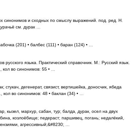
их синонимов и сходных по смыслу выражений. под. ред. Н.
дурачьё см. дурак …
абочка (201) • балбес (111) • баран (124) • …
 русского языка. Практический справочник. М.: Русский язык.
, кол во синонимов: 55 • …
; стукач, дегенерат, связист, вертишейка, доносчик, ябеда
 кол во синонимов: 48 • баклан (34) • …
р, кызел, мархур, сабан, тур; балда, дурак, осел на двух
ёбина, козлоёбище; педераст; паршивец, погань; недалёкий,
ензиями, агрессивный;&#8230; …