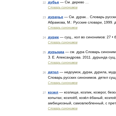
дубье
— См. дерево …
22
Словарь синонимов
дурачье
— См. дурак... Словарь русск
23
Абрамова, М.: Русские словари, 1999. 
Словарь синонимов
дурик
— сущ., кол во синонимов: 27 • б
24
Словарь синонимов
дурында
— см. дура Словарь синонимов
25
З. Е. Александрова. 2011. дурында сущ.
Словарь синонимов
дятел
— недоумок, дурак, дурила, мудак
26
Словарь русских синонимов. дятел сущ.,
Словарь синонимов
козел
— козлище, козлик, козерог, безоа
27
копытах; козлоёб, козёл ёбаный, козло
амбициозный, самовлюбленный, с прет
Словарь синонимов