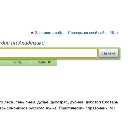
Запомнить сайт
Словарь на свой сайт
RU
едии на Академике
Найти!
Книги
Игры ⚽
го леса, пень пнем, дубье, дуботряс, дубина, дуботол Словарь
арь синонимов русского языка. Практический справочник. М.: